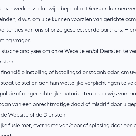
e verwerken zodat wij u bepaalde Diensten kunnen ver
einden, d.w.z. om u te kunnen voorzien van gerichte co
tenties van ons of onze geselecteerde partners. Hiervo
emming vragen.
tistische analyses om onze Website en/of Diensten te ve
nsten.
inanciële instelling of betalingsdienstaanbieder, om uw 
staat te stellen aan hun wettelijke verplichtingen te vo
litie of de gerechtelijke autoriteiten als bewijs van mog
aan van een onrechtmatige daad of misdrijf door u ge
n de Website of de Diensten.
jke fusie met, overname van/door of splitsing door een de
vindt.