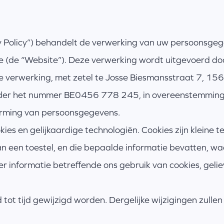
cy Policy”) behandelt de verwerking van uw persoonsge
e (de “Website”). Deze verwerking wordt uitgevoerd d
e verwerking, met zetel te Josse Biesmansstraat 7, 1560 
nder het nummer BE0456 778 245, in overeenstemming 
erming van persoonsgegevens.
es en gelijkaardige technologiën. Cookies zijn kleine 
an een toestel, en die bepaalde informatie bevatten, 
 informatie betreffende ons gebruik van cookies, geliev
d tot tijd gewijzigd worden. Dergelijke wijzigingen zulle